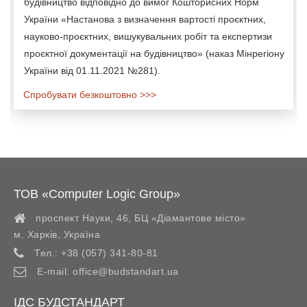
будівництво відповідно до вимог Кошторисних Норм
України «Настанова з визначення вартості проєктних,
науково-проєктних, вишукувальних робіт та експертизи
проєктної документації на будівництво» (наказ Мінрегіону
України від 01.11.2021 №281).
Спробувати безкоштовно >>>
ТОВ «Computer Logic Group»
проспект Науки, 46, БЦ «Діамантове місто»
м. Харків
,
Україна
Тел.:
+38 (057) 341-80-81
E-mail:
office@budstandart.ua
ІДС БУДСТАНДАРТ