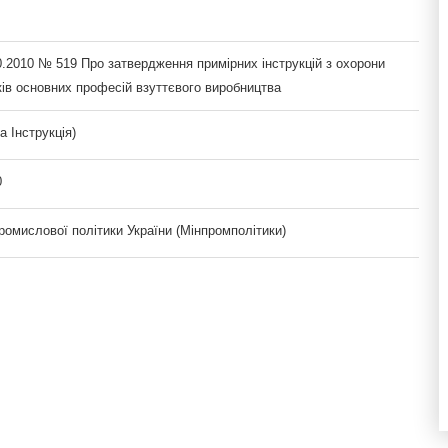
0.2010 № 519 Про затвердження примірних інструкцій з охорони
ків основних професій взуттєвого виробництва
а Інструкція)
0
ромислової політики України (Мінпромполітики)