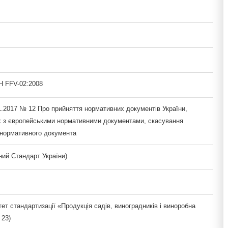
 FFV-02:2008
1.2017 № 12 Про прийняття нормативних документів України,
х з європейськими нормативними документами, скасування
 нормативного документа
ий Стандарт України)
тет стандартизації «Продукція садів, виноградників і виноробна
 23)