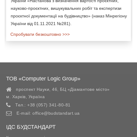
України «Настанова з визначення вартості проєктних,
науково-проєктних, вишукувальних робіт та експертизи
проєктної документації на будівництво» (наказ Мінрегіону
України від 01.11.2021 №281).
Спробувати безкоштовно >>>
ТОВ «Computer Logic Group»
проспект Науки, 46, БЦ «Діамантове місто»
м. Харків
,
Україна
Тел.:
+38 (057) 341-80-81
E-mail:
office@budstandart.ua
ІДС БУДСТАНДАРТ