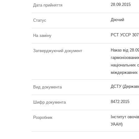
28.09.2015
Дата прийняття
Діючий
Статус
РСТ УССР 307
На заміну
Наказ від 28.0
Затверджуючий документ
гармонізовани
національних с
міждержавних с
ДСТУ (Державн
Вид документа
8472:2015
Шифр документа
Інститут овочі
Розробник
УААН)