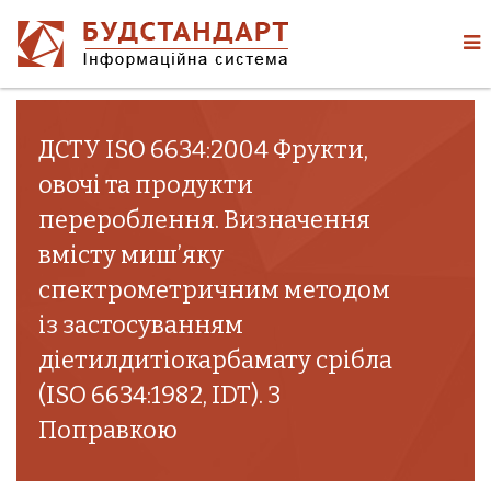
ДСТУ ISO 6634:2004 Фрукти,
овочі та продукти
перероблення. Визначення
вмісту миш’яку
спектрометричним методом
із застосуванням
діетилдитіокарбамату срібла
(ISO 6634:1982, IDT). З
Поправкою