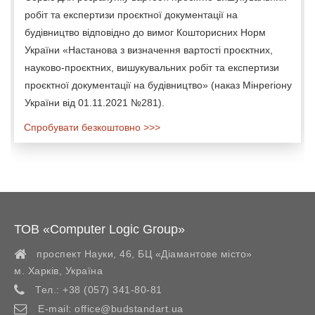
робіт та експертизи проєктної документації на
будівництво відповідно до вимог Кошторисних Норм
України «Настанова з визначення вартості проєктних,
науково-проєктних, вишукувальних робіт та експертизи
проєктної документації на будівництво» (наказ Мінрегіону
України від 01.11.2021 №281).
Спробувати безкоштовно >>>
ТОВ «Computer Logic Group»
проспект Науки, 46, БЦ «Діамантове місто»
м. Харків
,
Україна
Тел.:
+38 (057) 341-80-81
E-mail:
office@budstandart.ua