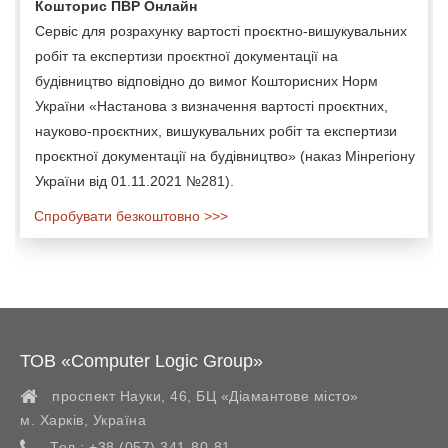
Кошторис ПВР Онлайн
Сервіс для розрахунку вартості проєктно-вишукувальних
робіт та експертизи проєктної документації на
будівництво відповідно до вимог Кошторисних Норм
України «Настанова з визначення вартості проєктних,
науково-проєктних, вишукувальних робіт та експертизи
проєктної документації на будівництво» (наказ Мінрегіону
України від 01.11.2021 №281).
Спробувати безкоштовно >>>
ТОВ «Computer Logic Group»
проспект Науки, 46, БЦ «Діамантове місто»
м. Харків
,
Україна
Тел.:
+38 (057) 341-80-81