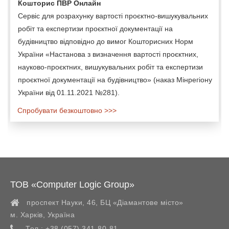
Кошторис ПВР Онлайн
Сервіс для розрахунку вартості проєктно-вишукувальних
робіт та експертизи проєктної документації на
будівництво відповідно до вимог Кошторисних Норм
України «Настанова з визначення вартості проєктних,
науково-проєктних, вишукувальних робіт та експертизи
проєктної документації на будівництво» (наказ Мінрегіону
України від 01.11.2021 №281).
Спробувати безкоштовно >>>
ТОВ «Computer Logic Group»
проспект Науки, 46, БЦ «Діамантове місто»
м. Харків
,
Україна
Тел.:
+38 (057) 341-80-81