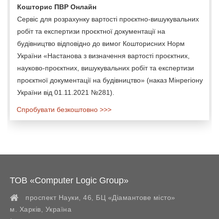
Кошторис ПВР Онлайн
Сервіс для розрахунку вартості проєктно-вишукувальних
робіт та експертизи проєктної документації на
будівництво відповідно до вимог Кошторисних Норм
України «Настанова з визначення вартості проєктних,
науково-проєктних, вишукувальних робіт та експертизи
проєктної документації на будівництво» (наказ Мінрегіону
України від 01.11.2021 №281).
Спробувати безкоштовно >>>
ТОВ «Computer Logic Group»
проспект Науки, 46, БЦ «Діамантове місто»
м. Харків
,
Україна