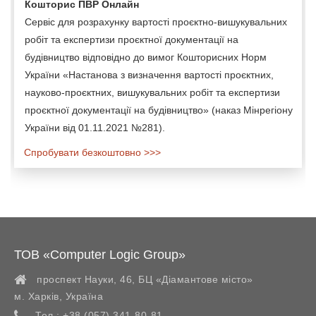
Кошторис ПВР Онлайн
Сервіс для розрахунку вартості проєктно-вишукувальних
робіт та експертизи проєктної документації на
будівництво відповідно до вимог Кошторисних Норм
України «Настанова з визначення вартості проєктних,
науково-проєктних, вишукувальних робіт та експертизи
проєктної документації на будівництво» (наказ Мінрегіону
України від 01.11.2021 №281).
Спробувати безкоштовно >>>
ТОВ «Computer Logic Group»
проспект Науки, 46, БЦ «Діамантове місто»
м. Харків
,
Україна
Тел.:
+38 (057) 341-80-81