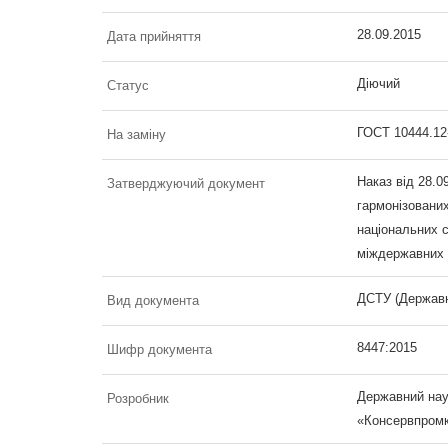
28.09.2015
Дата прийняття
Діючий
Статус
ГОСТ 10444.12
На заміну
Наказ від 28.0
Затверджуючий документ
гармонізовани
національних с
міждержавних с
ДСТУ (Державн
Вид документа
8447:2015
Шифр документа
Державний наук
Розробник
«Консервпром