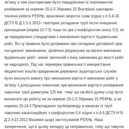
зв’язку з чим кошторисами було передбачено їх поелементне
розбирання за нормою 15-1-3 Збірника 15 Внутрішні санітарно-
технічні роботи РЕКНр, враховано зворотні суми згідно з п.5.4.16
ДСТУ Б Д.1.1-1:2013 і повторне укладання труб після очищення,
прочищення (норма 15-7-3) тощо по ціні з коефіцієнтом зносу 0,5, як
це передбачено стандартами з визначення вартості будівельних
робіт. Всі ці правила було дотримано при складанні договірної ціни,
погодженої замовником, зроблено розрахунки за обсяги виконаних
будівельних робіт, ніяких претензій з боку замовника до якості робіт
не надходило. Під час перевірки правильності використання
бюджетних коштів працівником державної аудиторської служби
було висунуто вимогу про зменшення вартості виконаних робіт у
зв’язку з допущеною помилкою при визначенні вартості розбирання
чавунних труб діаметром 125 мм, тому що на його думку слід було
визначати цю роботу не за нормою 15-1-3 Збірника 15 РЕКНр, а за
нормою 15-14-3 Прокладання трубопроводу в каналах із труб
чавунних каналізаційних з коефіцієнтом 0,4 згідно з п.4.6 ДСТУ-Н Б
Д.2.4-21:2012 Вказівки щодо застосування РЕКНр. Наші
заперечення, що в цьому випадку це неправильно, тому що чавунні