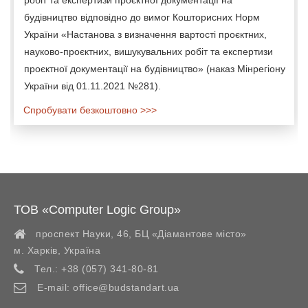
робіт та експертизи проєктної документації на
будівництво відповідно до вимог Кошторисних Норм
України «Настанова з визначення вартості проєктних,
науково-проєктних, вишукувальних робіт та експертизи
проєктної документації на будівництво» (наказ Мінрегіону
України від 01.11.2021 №281).
Спробувати безкоштовно >>>
ТОВ «Computer Logic Group»
проспект Науки, 46, БЦ «Діамантове місто»
м. Харків
,
Україна
Тел.:
+38 (057) 341-80-81
E-mail:
office@budstandart.ua