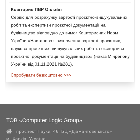
Кошторис ПВР Онлайн
Сервіс для розрахунку вартості проєктно-вишукувальних
робіт та експертизи проєктної документації на
будівництво відповідно до вимог Кошторисних Норм
України «Настанова з визначення вартості проєктних,
науково-проєктних, вишукувальних робіт та експертизи
проєктної документації на будівництво» (наказ Мінрегіону
України від 01.11.2021 №281).
Спробувати безкоштовно >>>
ТОВ «Computer Logic Group»
проспект Науки, 46, БЦ «Діамантове місто»
м. Харків
,
Україна