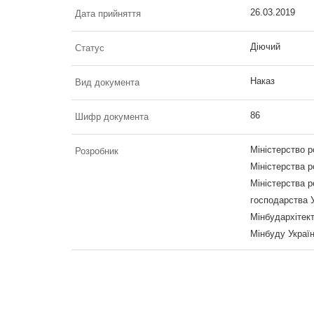
26.03.2019
Дата прийняття
Діючий
Статус
Наказ
Вид документа
86
Шифр документа
Міністерство р
Розробник
Міністерства р
Міністерства р
господарства У
Мінбудархітек
Мінбуду Україн