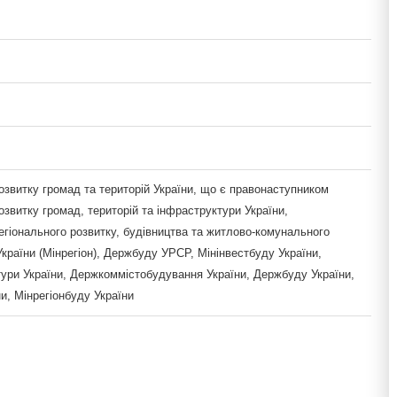
озвитку громад та територій України, що є правонаступником
озвитку громад, територій та інфраструктури України,
егіонального розвитку, будівництва та житлово-комунального
країни (Мінрегіон), Держбуду УРСР, Мінінвестбуду України,
тури України, Держкоммістобудування України, Держбуду України,
и, Мінрегіонбуду України