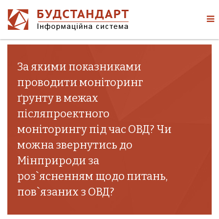
За якими показниками
проводити моніторинг
ґрунту в межах
післяпроектного
моніторингу під час ОВД? Чи
можна звернутись до
Мінприроди за
роз`ясненням щодо питань,
пов`язаних з ОВД?