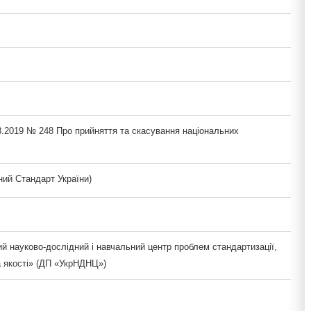
8.2019 № 248 Про прийняття та скасування національних
ий Стандарт України)
й науково-дослідний і навчальний центр проблем стандартизації,
а якості» (ДП «УкрНДНЦ»)