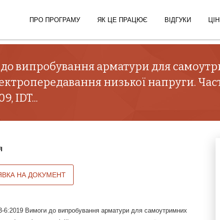
ПРО ПРОГРАМУ
ЯК ЦЕ ПРАЦЮЄ
ВІДГУКИ
ЦІН
и до випробування арматури для самоут
лектропередавання низької напруги. Част
, IDT...
я
ЯВКА НА ДОКУМЕНТ
-6:2019 Вимоги до випробування арматури для самоутримних