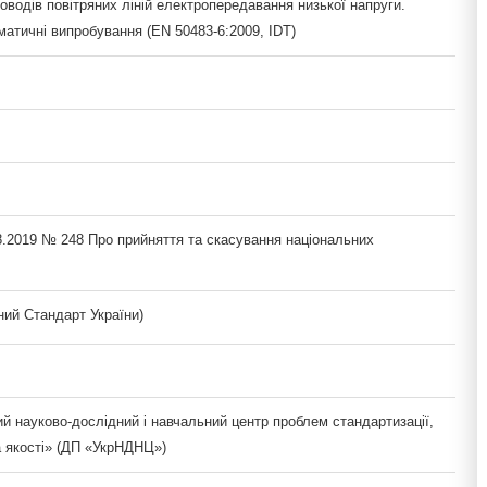
оводів повітряних ліній електропередавання низької напруги.
матичні випробування (EN 50483-6:2009, IDT)
8.2019 № 248 Про прийняття та скасування національних
ий Стандарт України)
й науково-дослідний і навчальний центр проблем стандартизації,
а якості» (ДП «УкрНДНЦ»)