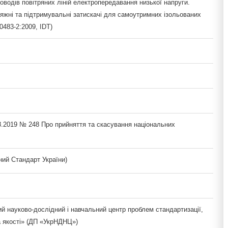
оводів повітряних ліній електропередавання низької напруги.
яжні та підтримувальні затискачі для самоутримних ізольованих
0483-2:2009, IDT)
8.2019 № 248 Про прийняття та скасування національних
ий Стандарт України)
й науково-дослідний і навчальний центр проблем стандартизації,
а якості» (ДП «УкрНДНЦ»)