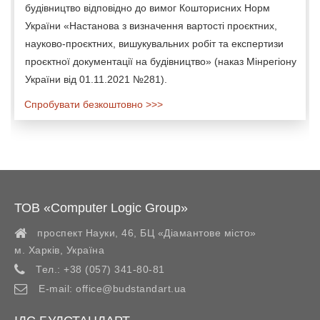
будівництво відповідно до вимог Кошторисних Норм
України «Настанова з визначення вартості проєктних,
науково-проєктних, вишукувальних робіт та експертизи
проєктної документації на будівництво» (наказ Мінрегіону
України від 01.11.2021 №281).
Спробувати безкоштовно >>>
ТОВ «Computer Logic Group»
проспект Науки, 46, БЦ «Діамантове місто»
м. Харків
,
Україна
Тел.:
+38 (057) 341-80-81
E-mail:
office@budstandart.ua