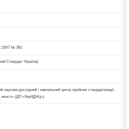
2.2007 № 381
ий Стандарт України)
й науково-дослідний і навчальний центр проблем стандартизації,
а якості» (ДП «УкрНДНЦ»)