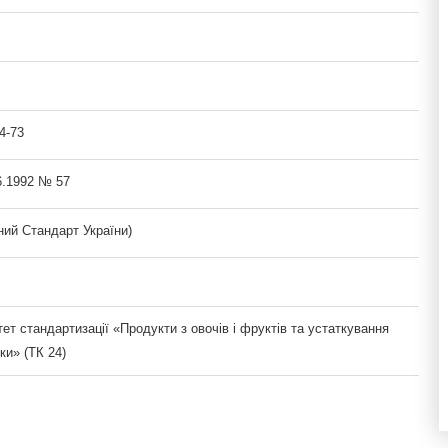
4-73
6.1992 № 57
ий Стандарт України)
тет стандартизації «Продукти з овочів і фруктів та устаткування
ки» (ТК 24)