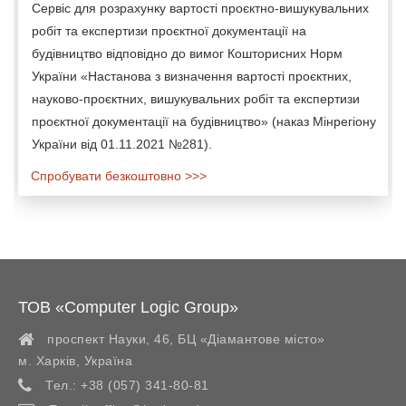
Сервіс для розрахунку вартості проєктно-вишукувальних
робіт та експертизи проєктної документації на
будівництво відповідно до вимог Кошторисних Норм
України «Настанова з визначення вартості проєктних,
науково-проєктних, вишукувальних робіт та експертизи
проєктної документації на будівництво» (наказ Мінрегіону
України від 01.11.2021 №281).
Спробувати безкоштовно >>>
ТОВ «Computer Logic Group»
проспект Науки, 46, БЦ «Діамантове місто»
м. Харків
,
Україна
Тел.:
+38 (057) 341-80-81