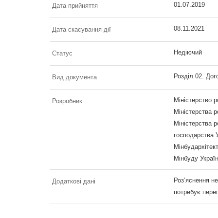
01.07.2019
Дата прийняття
08.11.2021
Дата скасування дії
Недіючий
Статус
Розділ 02. Дого
Вид документа
Міністерство р
Розробник
Міністерства р
Міністерства р
господарства У
Мінбудархітек
Мінбуду Україн
Роз’яснення не
Додаткові дані
потребує пере