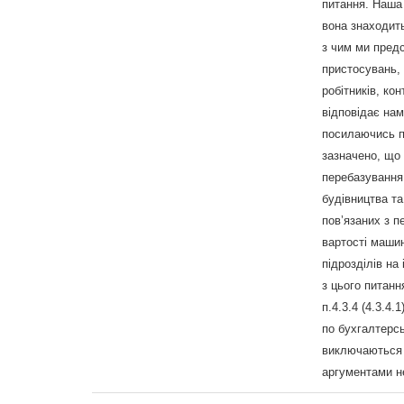
питання. Наша 
вона знаходить
з чим ми пред
пристосувань, 
робітників, ко
відповідає нам
посилаючись пр
зазначено, що
перебазування 
будівництва та
пов’язаних з п
вартості машин
підрозділів на
з цього питанн
п.4.3.4 (4.3.4.
по бухгалтерсь
виключаються 
аргументами н