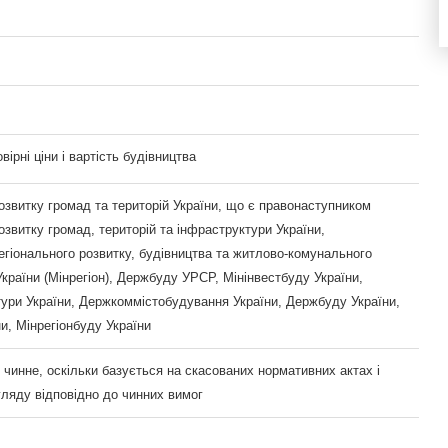
вірні ціни і вартість будівництва
озвитку громад та територій України, що є правонаступником
озвитку громад, територій та інфраструктури України,
егіонального розвитку, будівництва та житлово-комунального
країни (Мінрегіон), Держбуду УРСР, Мінінвестбуду України,
тури України, Держкоммістобудування України, Держбуду України,
и, Мінрегіонбуду України
 чинне, оскільки базується на скасованих нормативних актах і
гляду відповідно до чинних вимог