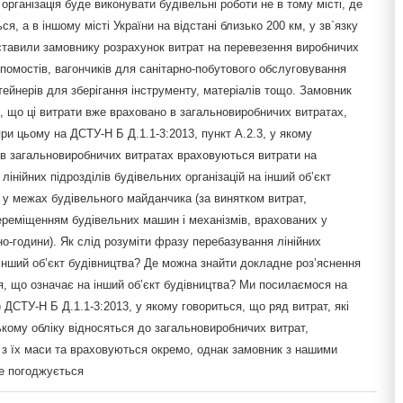
організація буде виконувати будівельні роботи не в тому місті, де
ся, а в іншому місті України на відстані близько 200 км, у зв`язку
ставили замовнику розрахунок витрат на перевезення виробничих
помостів, вагончиків для санітарно-побутового обслуговування
нтейнерів для зберігання інструменту, матеріалів тощо. Замовник
, що ці витрати вже враховано в загальновиробничих витратах,
и цьому на ДСТУ-Н Б Д.1.1-3:2013, пункт А.2.3, у якому
 в загальновиробничих витратах враховуються витрати на
лінійних підрозділів будівельних організацій на інший об’єкт
 у межах будівельного майданчика (за винятком витрат,
ереміщенням будівельних машин і механізмів, врахованих у
о-години). Як слід розуміти фразу перебазування лінійних
 інший об’єкт будівництва? Де можна знайти докладне роз’яснення
я, що означає на інший об’єкт будівництва? Ми посилаємося на
1) ДСТУ-Н Б Д.1.1-3:2013, у якому говориться, що ряд витрат, які
кому обліку відносяться до загальновиробничих витрат,
з їх маси та враховуються окремо, однак замовник з нашими
е погоджується