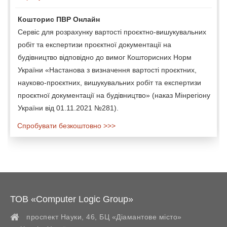
Кошторис ПВР Онлайн
Сервіс для розрахунку вартості проєктно-вишукувальних
робіт та експертизи проєктної документації на
будівництво відповідно до вимог Кошторисних Норм
України «Настанова з визначення вартості проєктних,
науково-проєктних, вишукувальних робіт та експертизи
проєктної документації на будівництво» (наказ Мінрегіону
України від 01.11.2021 №281).
Спробувати безкоштовно >>>
ТОВ «Computer Logic Group»
проспект Науки, 46, БЦ «Діамантове місто»