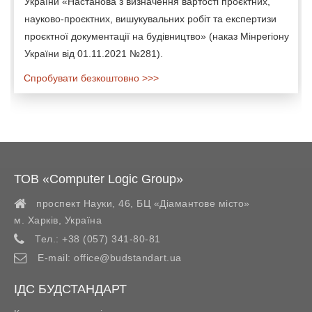
України «Настанова з визначення вартості проєктних,
науково-проєктних, вишукувальних робіт та експертизи
проєктної документації на будівництво» (наказ Мінрегіону
України від 01.11.2021 №281).
Спробувати безкоштовно >>>
ТОВ «Computer Logic Group»
проспект Науки, 46, БЦ «Діамантове місто»
м. Харків
,
Україна
Тел.:
+38 (057) 341-80-81
E-mail:
office@budstandart.ua
ІДС БУДСТАНДАРТ