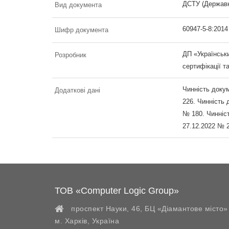
ДСТУ (Державн
Вид документа
60947-5-8:2014
Шифр документа
ДП «Українськи
Розробник
сертифікації т
Чинність докум
Додаткові дані
226. Чинність 
№ 180. Чинніст
27.12.2022 № 
ТОВ «Computer Logic Group»
проспект Науки, 46, БЦ «Діамантове місто»
м. Харків
,
Україна