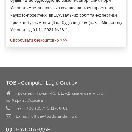
будівництво відповідно до вимог Кошторисних Норм
України «Настанова з визначення вартості проєктних,
науково-проєктних, вишукувальних робіт та експертизи
проєктної документації на будівництво» (наказ Мінрегіону
України від 01.11.2021 №281).
Спробувати безкоштовно >>>
ТОВ «Computer Logic Group»
проспект Науки, 46, БЦ «Діамантове місто»
м. Харків
,
Україна
Тел.:
+38 (057) 341-80-81
E-mail:
office@budstandart.ua
ІДС БУДСТАНДАРТ