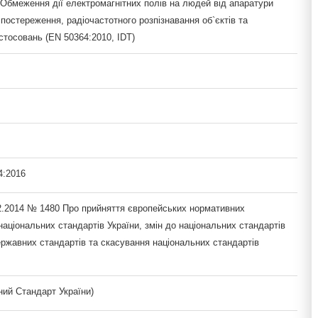
 Обмеження дії електромагнітних полів на людей від апаратури
постереження, радіочастотного розпізнавання об`єктів та
стосовань (EN 50364:2010, IDT)
4:2016
12.2014 № 1480 Про прийняття європейських нормативних
національних стандартів України, змін до національних стандартів
ержавних стандартів та скасування національних стандартів
ий Стандарт України)