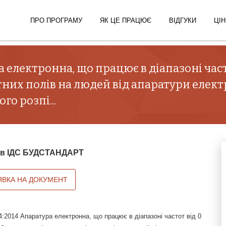
ПРО ПРОГРАМУ
ЯК ЦЕ ПРАЦЮЄ
ВІДГУКИ
ЦІН
електронна, що працює в діапазоні частот
них полів на людей від апаратури елек
о розпі...
й в ІДС БУДСТАНДАРТ
ЯВКА НА ДОКУМЕНТ
:2014 Апаратура електронна, що працює в діапазоні частот від 0