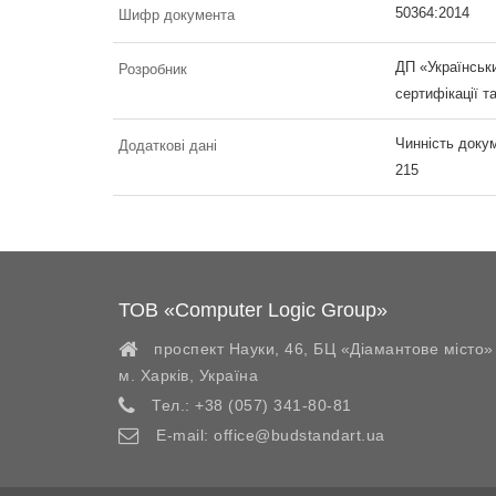
50364:2014
Шифр документа
ДП «Українськи
Розробник
сертифікації т
Чинність докум
Додаткові дані
215
ТОВ «Computer Logic Group»
проспект Науки, 46, БЦ «Діамантове місто»
м. Харків
,
Україна
Тел.:
+38 (057) 341-80-81
E-mail:
office@budstandart.ua