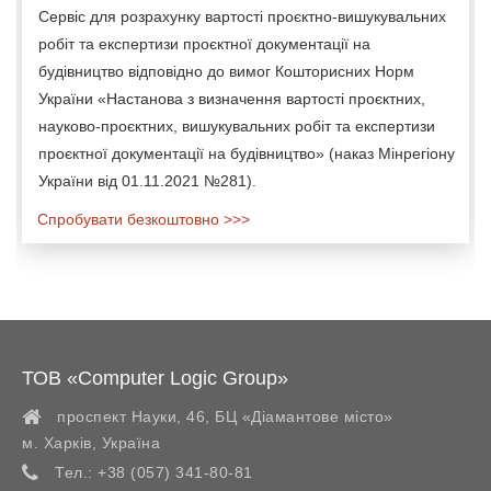
Сервіс для розрахунку вартості проєктно-вишукувальних
робіт та експертизи проєктної документації на
будівництво відповідно до вимог Кошторисних Норм
України «Настанова з визначення вартості проєктних,
науково-проєктних, вишукувальних робіт та експертизи
проєктної документації на будівництво» (наказ Мінрегіону
України від 01.11.2021 №281).
Спробувати безкоштовно >>>
ТОВ «Computer Logic Group»
проспект Науки, 46, БЦ «Діамантове місто»
м. Харків
,
Україна
Тел.:
+38 (057) 341-80-81