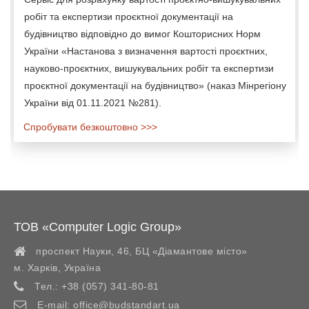
робіт та експертизи проєктної документації на
будівництво відповідно до вимог Кошторисних Норм
України «Настанова з визначення вартості проєктних,
науково-проєктних, вишукувальних робіт та експертизи
проєктної документації на будівництво» (наказ Мінрегіону
України від 01.11.2021 №281).
Спробувати безкоштовно >>>
ТОВ «Computer Logic Group»
проспект Науки, 46, БЦ «Діамантове місто»
м. Харків
,
Україна
Тел.:
+38 (057) 341-80-81
E-mail:
office@budstandart.ua