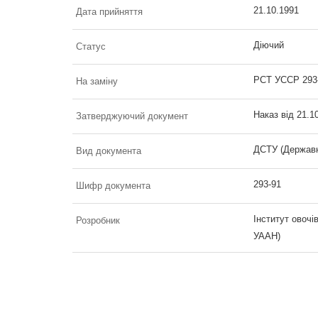
21.10.1991
Дата прийняття
Діючий
Статус
РСТ УССР 293
На заміну
Наказ від 21.1
Затверджуючий документ
ДСТУ (Державн
Вид документа
293-91
Шифр документа
Інститут овочі
Розробник
УААН)