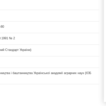
-80
0.1991 № 2
ий Стандарт України)
вництва і баштанництва Української академії аграрних наук (ІОБ