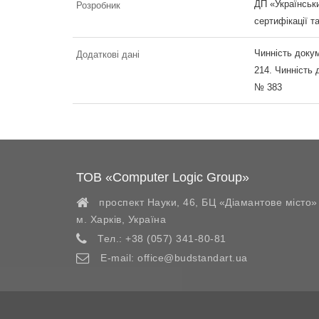
ДП «Українськи
Розробник
сертифікації т
Чинність докум
Додаткові дані
214. Чинність 
№ 383
ТОВ «Computer Logic Group»
проспект Науки, 46, БЦ «Діамантове місто»
м. Харків
,
Україна
Тел.:
+38 (057) 341-80-81
E-mail:
office@budstandart.ua