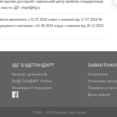
й науково-дослідний і навчальний центр проблем стандартизації,
а якості» (ДП «УкрНДНЦ»)
ента відновлена з 22.07.2019 згідно з наказом від 17.07.2019 №
документа скасована з 01.08.2024 згідно з наказом від 26.12.2023
ІДС БУДСТАНДАРТ
ЗАВАНТАЖИ
Каталог документів
Оновлення
БУДСТАНДАРТ Online
Установка прог
Можливості програми
Правила устано
Демо-версія
© 1992 - 2026 Computer Logic Group