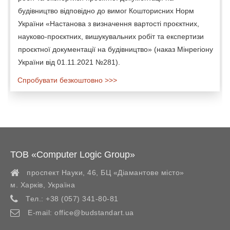
будівництво відповідно до вимог Кошторисних Норм
України «Настанова з визначення вартості проєктних,
науково-проєктних, вишукувальних робіт та експертизи
проєктної документації на будівництво» (наказ Мінрегіону
України від 01.11.2021 №281).
Спробувати безкоштовно >>>
ТОВ «Computer Logic Group»
проспект Науки, 46, БЦ «Діамантове місто»
м. Харків
,
Україна
Тел.:
+38 (057) 341-80-81
E-mail:
office@budstandart.ua