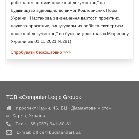
робіт та експертизи проєктної документації на
будівництво відповідно до вимог Кошторисних Норм
України «Настанова з визначення вартості проєктних,
науково-проєктних, вишукувальних робіт та експертизи
проєктної документації на будівництво» (наказ Мінрегіону
України від 01.11.2021 №281).
Спробувати безкоштовно >>>
ТОВ «Computer Logic Group»
проспект Науки, 46, БЦ «Діамантове місто»
м. Харків
,
Україна
Тел.:
+38 (057) 341-80-81
E-mail:
office@budstandart.ua