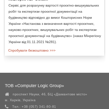
Сервіс для розрахунку вартості проєктно-вишукувальних
робіт та експертизи проєктної документації на
будівництво відповідно до вимог Кошторисних Норм
України «Настанова з визначення вартості проєктних,
науково-проєктних, вишукувальних робіт та експертизи
проєктної документації на будівництво» (наказ Мінрегіону
України від 01.11.2021 №281).
Спробувати безкоштовно >>>
ТОВ «Computer Logic Group»
проспект Науки, 46, БЦ «Діамантове місто»
м. Харків
,
Україна
Тел.:
+38 (057) 341-80-81