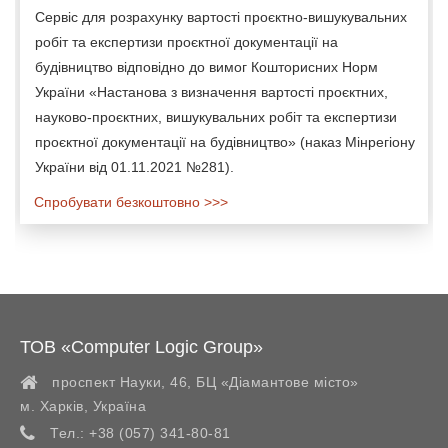
Сервіс для розрахунку вартості проєктно-вишукувальних
робіт та експертизи проєктної документації на
будівництво відповідно до вимог Кошторисних Норм
України «Настанова з визначення вартості проєктних,
науково-проєктних, вишукувальних робіт та експертизи
проєктної документації на будівництво» (наказ Мінрегіону
України від 01.11.2021 №281).
Спробувати безкоштовно >>>
ТОВ «Computer Logic Group»
проспект Науки, 46, БЦ «Діамантове місто»
м. Харків
,
Україна
Тел.:
+38 (057) 341-80-81