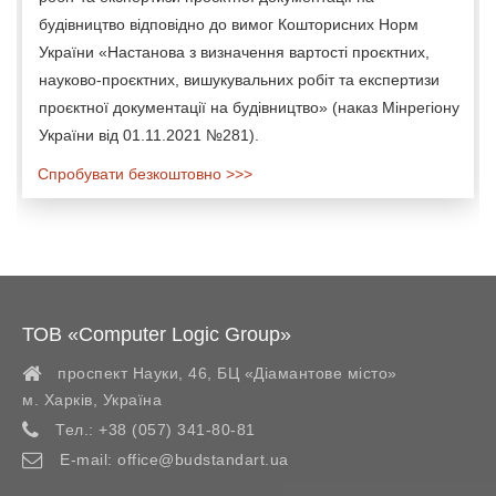
будівництво відповідно до вимог Кошторисних Норм
України «Настанова з визначення вартості проєктних,
науково-проєктних, вишукувальних робіт та експертизи
проєктної документації на будівництво» (наказ Мінрегіону
України від 01.11.2021 №281).
Спробувати безкоштовно >>>
ТОВ «Computer Logic Group»
проспект Науки, 46, БЦ «Діамантове місто»
м. Харків
,
Україна
Тел.:
+38 (057) 341-80-81
E-mail:
office@budstandart.ua