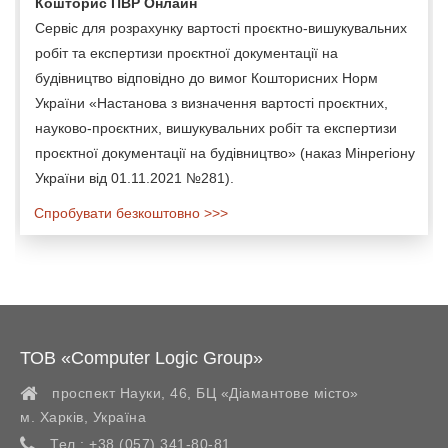
Кошторис ПВР Онлайн
Сервіс для розрахунку вартості проєктно-вишукувальних
робіт та експертизи проєктної документації на
будівництво відповідно до вимог Кошторисних Норм
України «Настанова з визначення вартості проєктних,
науково-проєктних, вишукувальних робіт та експертизи
проєктної документації на будівництво» (наказ Мінрегіону
України від 01.11.2021 №281).
Спробувати безкоштовно >>>
ТОВ «Computer Logic Group»
проспект Науки, 46, БЦ «Діамантове місто»
м. Харків
,
Україна
Тел.:
+38 (057) 341-80-81