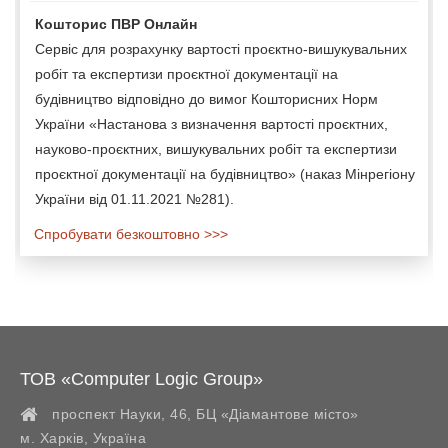
Кошторис ПВР Онлайн
Сервіс для розрахунку вартості проєктно-вишукувальних
робіт та експертизи проєктної документації на
будівництво відповідно до вимог Кошторисних Норм
України «Настанова з визначення вартості проєктних,
науково-проєктних, вишукувальних робіт та експертизи
проєктної документації на будівництво» (наказ Мінрегіону
України від 01.11.2021 №281).
Спробувати безкоштовно >>>
ТОВ «Computer Logic Group»
проспект Науки, 46, БЦ «Діамантове місто»
м. Харків
,
Україна