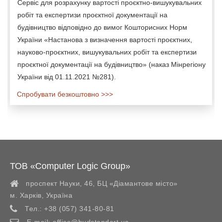
Сервіс для розрахунку вартості проєктно-вишукувальних
робіт та експертизи проєктної документації на
будівництво відповідно до вимог Кошторисних Норм
України «Настанова з визначення вартості проєктних,
науково-проєктних, вишукувальних робіт та експертизи
проєктної документації на будівництво» (наказ Мінрегіону
України від 01.11.2021 №281).
Спробувати безкоштовно >>>
ТОВ «Computer Logic Group»
проспект Науки, 46, БЦ «Діамантове місто»
м. Харків
,
Україна
Тел.:
+38 (057) 341-80-81
E-mail:
office@budstandart.ua