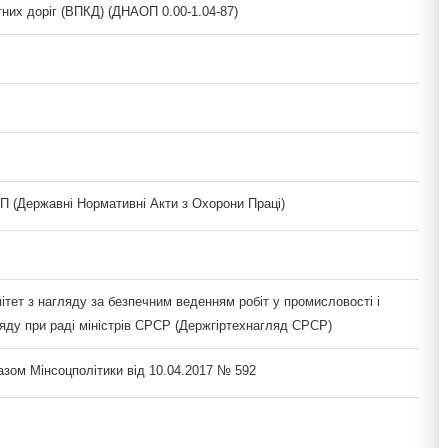
тних доріг (ВПКД) (ДНАОП 0.00-1.04-87)
(Державні Нормативні Акти з Охорони Праці)
тет з нагляду за безпечним веденням робіт у промисловості і
ляду при раді міністрів СРСР (Держгіртехнагляд СРСР)
азом Мінсоцполітики від 10.04.2017 № 592