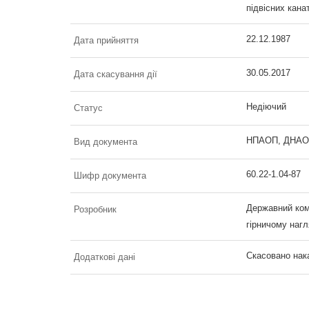
підвісних кана
22.12.1987
Дата прийняття
30.05.2017
Дата скасування дії
Недіючий
Статус
НПАОП, ДНАОП 
Вид документа
60.22-1.04-87
Шифр документа
Державний комі
Розробник
гірничому наг
Скасовано нак
Додаткові дані