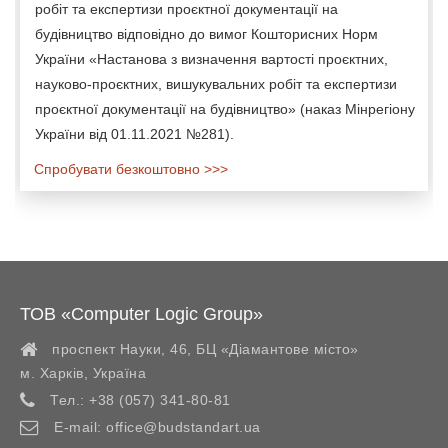
робіт та експертизи проєктної документації на
будівництво відповідно до вимог Кошторисних Норм
України «Настанова з визначення вартості проєктних,
науково-проєктних, вишукувальних робіт та експертизи
проєктної документації на будівництво» (наказ Мінрегіону
України від 01.11.2021 №281).
Спробувати безкоштовно >>>
ТОВ «Computer Logic Group»
проспект Науки, 46, БЦ «Діамантове місто»
м. Харків
,
Україна
Тел.:
+38 (057) 341-80-81
E-mail:
office@budstandart.ua