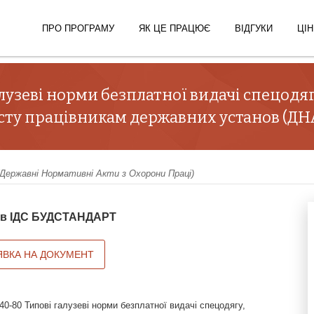
ПРО ПРОГРАМУ
ЯК ЦЕ ПРАЦЮЄ
ВІДГУКИ
ЦІН
лузеві норми безплатної видачі спецодяг
исту працівникам державних установ (ДНА
ержавні Нормативні Акти з Охорони Праці)
й в ІДС БУДСТАНДАРТ
ЯВКА НА ДОКУМЕНТ
0-80 Типові галузеві норми безплатної видачі спецодягу,