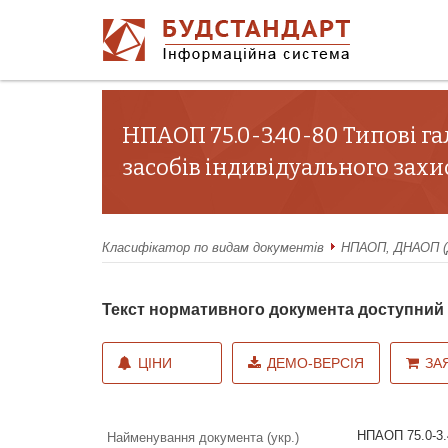
НПАОП 75.0-3.40-80 Типові га
засобів індивідуального зах
Класифікатор по видам документів
НПАОП, ДНАОП (Д
Текст нормативного документа доступни
ЦІНИ
ДЕМО-ВЕРСІЯ
ЗА
НПАОП 75.0-3.4
Найменування документа (укр.)