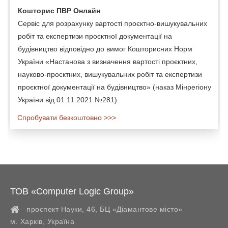
Кошторис ПВР Онлайн
Сервіс для розрахунку вартості проєктно-вишукувальних
робіт та експертизи проєктної документації на
будівництво відповідно до вимог Кошторисних Норм
України «Настанова з визначення вартості проєктних,
науково-проєктних, вишукувальних робіт та експертизи
проєктної документації на будівництво» (наказ Мінрегіону
України від 01.11.2021 №281).
Спробувати безкоштовно >>>
ТОВ «Computer Logic Group»
проспект Науки, 46, БЦ «Діамантове місто»
м. Харків
,
Україна