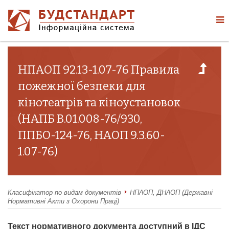
НПАОП 92.13-1.07-76 Правила
пожежної безпеки для
кінотеатрів та кіноустановок
(НАПБ В.01.008-76/930,
ППБО-124-76, НАОП 9.3.60-
1.07-76)
Класифікатор по видам документів
НПАОП, ДНАОП (Державні
Нормативні Акти з Охорони Праці)
Текст нормативного документа доступний в ІДС