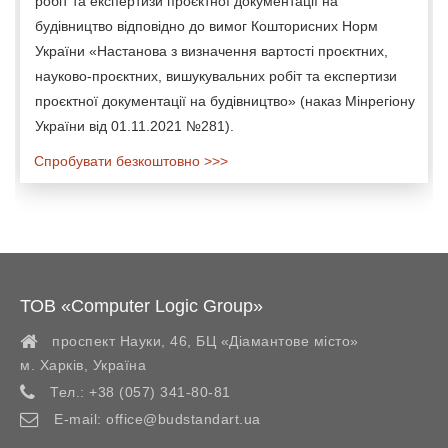
робіт та експертизи проєктної документації на
будівництво відповідно до вимог Кошторисних Норм
України «Настанова з визначення вартості проєктних,
науково-проєктних, вишукувальних робіт та експертизи
проєктної документації на будівництво» (наказ Мінрегіону
України від 01.11.2021 №281).
Спробувати безкоштовно >>>
ТОВ «Computer Logic Group»
проспект Науки, 46, БЦ «Діамантове місто»
м. Харків
,
Україна
Тел.:
+38 (057) 341-80-81
E-mail:
office@budstandart.ua