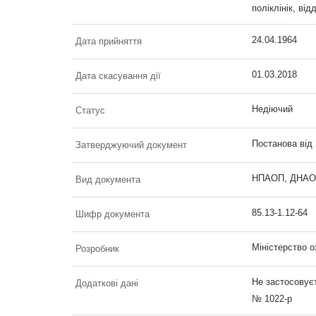
поліклінік, від
24.04.1964
Дата прийняття
01.03.2018
Дата скасування дії
Недіючий
Статус
Постанова від 
Затверджуючий документ
НПАОП, ДНАОП 
Вид документа
85.13-1.12-64
Шифр документа
Міністерство 
Розробник
Не застосовуєт
Додаткові дані
№ 1022-р