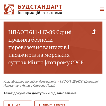
НПАОП 61.1-1.17-89 Єдині
правила безпеки
перевезення вантажів і
пасажирів на морських
суднах Міннафтопрому СРСР
Класифікатор по видам документів
НПАОП, ДНАОП (Державні
Нормативні Акти з Охорони Праці)
Текст документа доступний під замовлення.
ЦІНИ
ДЕМО-ВЕРСІЯ