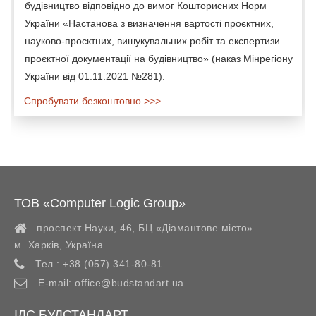
будівництво відповідно до вимог Кошторисних Норм
України «Настанова з визначення вартості проєктних,
науково-проєктних, вишукувальних робіт та експертизи
проєктної документації на будівництво» (наказ Мінрегіону
України від 01.11.2021 №281).
Спробувати безкоштовно >>>
ТОВ «Computer Logic Group»
проспект Науки, 46, БЦ «Діамантове місто»
м. Харків
,
Україна
Тел.:
+38 (057) 341-80-81
E-mail:
office@budstandart.ua
ІДС БУДСТАНДАРТ