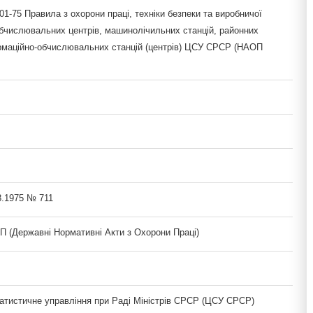
1-75 Правила з охорони праці, техніки безпеки та виробничої
обчислювальних центрів, машинолічильних станцій, районних
ормаційно-обчислювальних станцій (центрів) ЦСУ СРСР (НАОП
8.1975 № 711
(Державні Нормативні Акти з Охорони Праці)
атистичне управління при Раді Міністрів СРСР (ЦСУ СРСР)